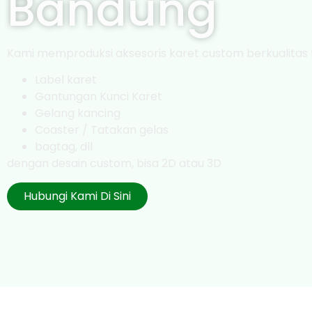
Bandung
Kami memproduksi aksesoris karet custom berkualitas t
Label karet
Gantungan Kunci Karet
Gelang kancing
Coaster / Tatakan gelas
bagtag, dll
dengan desain custom, bisa 2D atau 3D
Hubungi Kami Di Sini