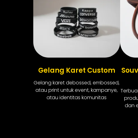
Gelang Karet Custom
Souv
Gelang karet debossed, embossed,
atau print untuk event, kampanye,
Terbuat
atau identitas komunitas
produ
dan e