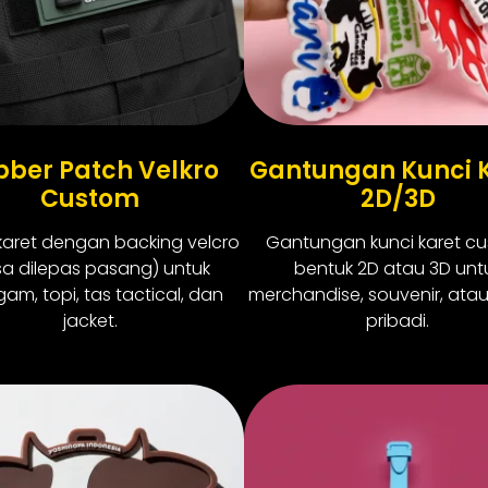
bber Patch Velkro
Gantungan Kunci 
Custom
2D/3D
karet dengan backing velcro
Gantungan kunci karet c
sa dilepas pasang) untuk
bentuk 2D atau 3D unt
am, topi, tas tactical, dan
merchandise, souvenir, atau 
jacket.
pribadi.