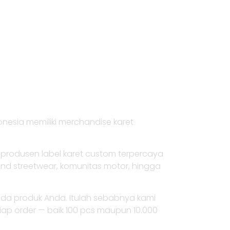
cepat via WhatsApp
untuk diskusi desain &
order
nesia memiliki merchandise karet
u produsen label karet custom terpercaya
brand streetwear, komunitas motor, hingga
ada produk Anda. Itulah sebabnya kami
tiap order — baik 100 pcs maupun 10.000