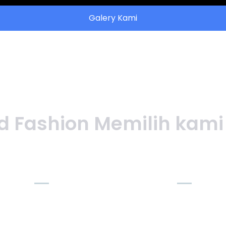
Galery Kami
 Fashion Memilih kami
⚡ Produksi
🔒 Garansi
Cepat
Kualitas
7-14 hari kerja
Free revisi desain jika
tergantung quantity
hasil tidak sesuai
order dan kerumitan
mockup