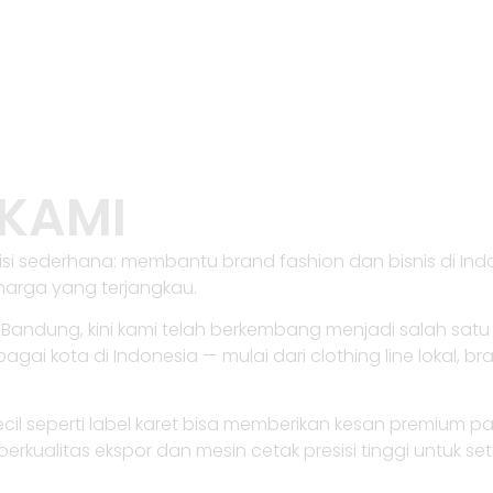
warna dan desain
KAMI
si sederhana: membantu brand fashion dan bisnis di Indo
harga yang terjangkau.
i Bandung, kini kami telah berkembang menjadi salah sat
agai kota di Indonesia — mulai dari clothing line lokal, 
cil seperti label karet bisa memberikan kesan premium p
rkualitas ekspor dan mesin cetak presisi tinggi untuk se