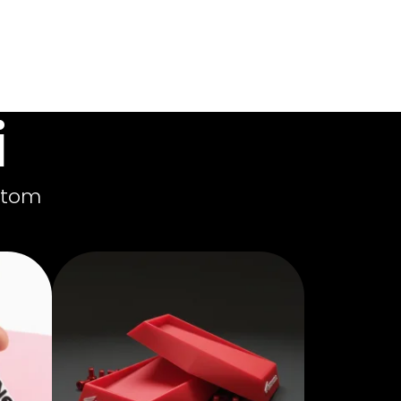
i
stom