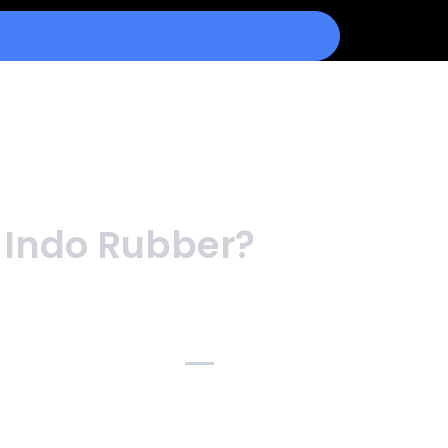
 Indo Rubber?
📦 Pengiriman
Aman
Packing rapi,ready kirim
ke seluruh
Indonesia,Response