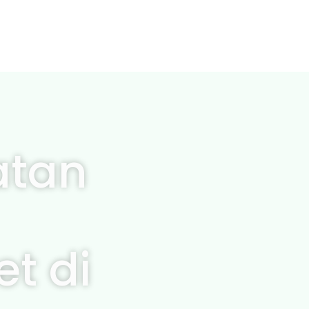
atan
et di